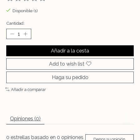
The rating of this product is
0
out of 5
Disponible (1)
Cantidad:
Añadir a la cesta
Add to wish list
Haga su pedido
Añadir a comparar
Opiniones (0)
0
estrellas basado en
0
opiniones
Denos su opinión