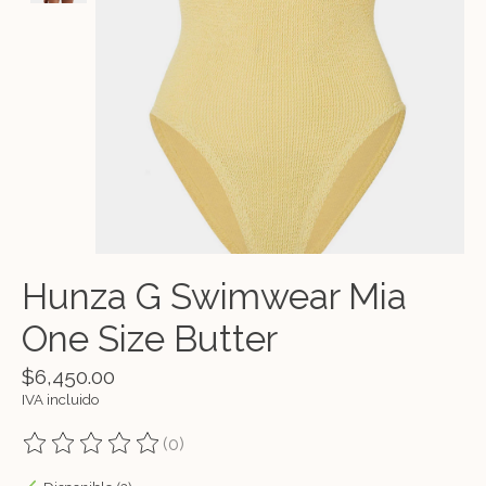
Hunza G Swimwear Mia
One Size Butter
$6,450.00
IVA incluido
(0)
The rating of this product is
0
out of 5