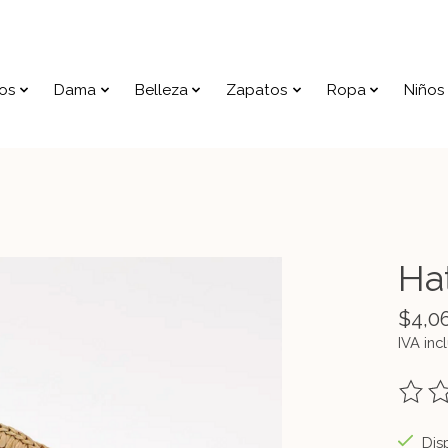
os
Dama
Belleza
Zapatos
Ropa
Niños
Ha
$4,0
IVA inc
The ra
Disp