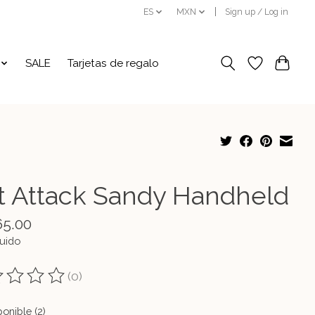
ES
MXN
Sign up / Log in
SALE
Tarjetas de regalo
t Attack Sandy Handheld
65.00
luido
(0)
ting of this product is
0
out of 5
onible (2)