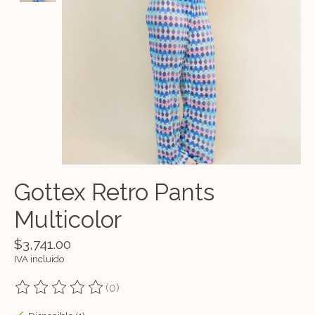
Gottex Retro Pants
Multicolor
$3,741.00
IVA incluido
(0)
The rating of this product is
0
out of 5