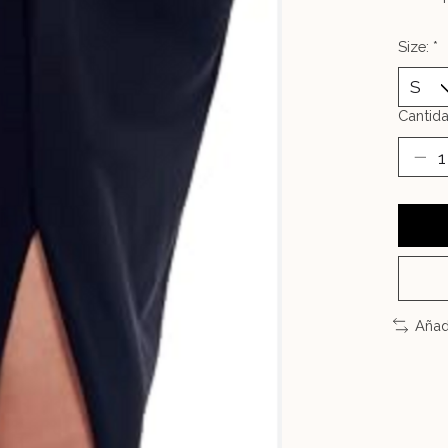
Size:
*
Cantida
Añad