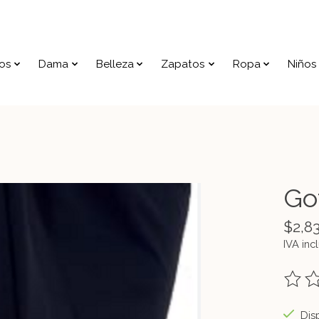
os
Dama
Belleza
Zapatos
Ropa
Niños
Got
$2,8
IVA inc
The ra
Disp