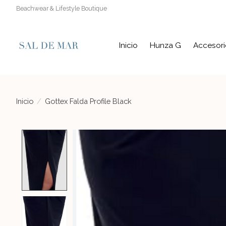
Beachwear & Lifestyle Boutique
Inicio
Hunza G
Accesori
Inicio
/
Gottex Falda Profile Black
Product image slideshow Items