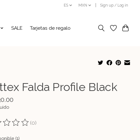
ES
MXN
Sign up / Log in
SALE
Tarjetas de regalo
tex Falda Profile Black
30.00
luido
(0)
ting of this product is
0
out of 5
onible (1)