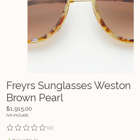
Freyrs Sunglasses Weston
Brown Pearl
$1,915.00
IVA incluido
(0)
The rating of this product is
0
out of 5