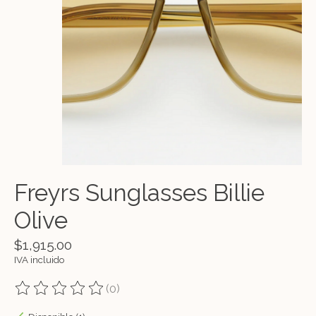
Freyrs Sunglasses Billie
Olive
$1,915.00
IVA incluido
(0)
The rating of this product is
0
out of 5