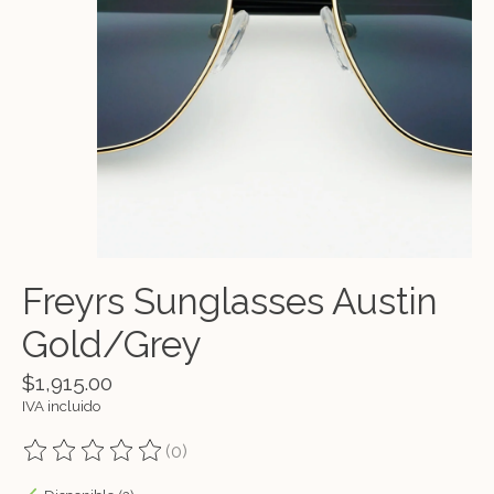
Freyrs Sunglasses Austin
Gold/Grey
$1,915.00
IVA incluido
(0)
The rating of this product is
0
out of 5