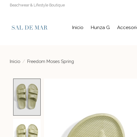
Beachwear & Lifestyle Boutique
Inicio
Hunza G
Accesori
Inicio
/
Freedom Moses Spring
Product image slideshow Items