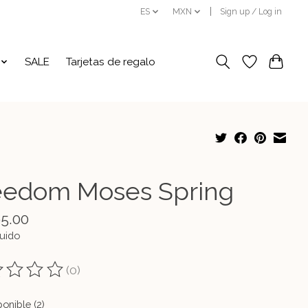
ES
MXN
Sign up / Log in
SALE
Tarjetas de regalo
eedom Moses Spring
95.00
luido
(0)
ting of this product is
0
out of 5
onible (2)