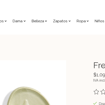
os
Dama
Belleza
Zapatos
Ropa
Niños
Fr
$1,0
IVA inc
The ra
Disp