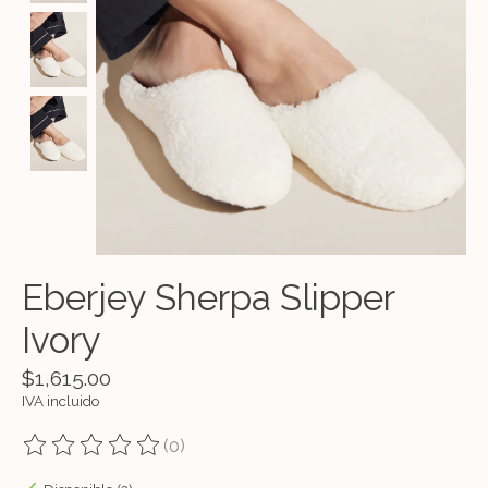
Eberjey Sherpa Slipper
Ivory
$1,615.00
IVA incluido
(0)
The rating of this product is
0
out of 5