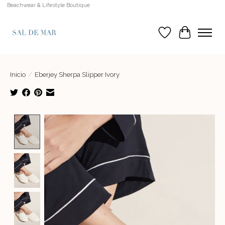
Beachwear & Lifestyle Boutique
Lista de deseos
Cesta
Inicio
/
Eberjey Sherpa Slipper Ivory
Product image slideshow Items