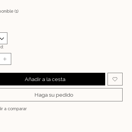
onible (1)
d:
Añadir a la cesta
Haga su pedido
ir a comparar