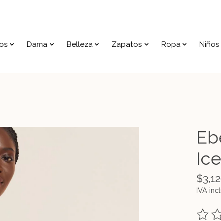
os
Dama
Belleza
Zapatos
Ropa
Niños
Eb
Ic
$3,12
IVA inc
The ra