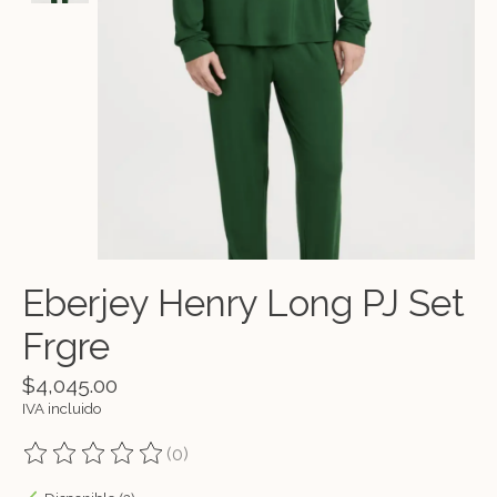
Eberjey Henry Long PJ Set
Frgre
$4,045.00
IVA incluido
(0)
The rating of this product is
0
out of 5