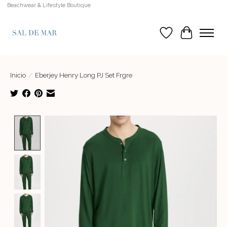
Beachwear & Lifestyle Boutique
Lista de deseos
Cesta
Inicio
/
Eberjey Henry Long PJ Set Frgre
Product image slideshow Items