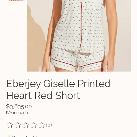
Eberjey Giselle Printed
Heart Red Short
$3,635.00
IVA incluido
(0)
The rating of this product is
0
out of 5