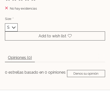
The rating of this product is
0
out of 5
No hay existencias
Size:
*
Add to wish list
Opiniones (0)
0
estrellas basado en
0
opiniones
Denos su opinión