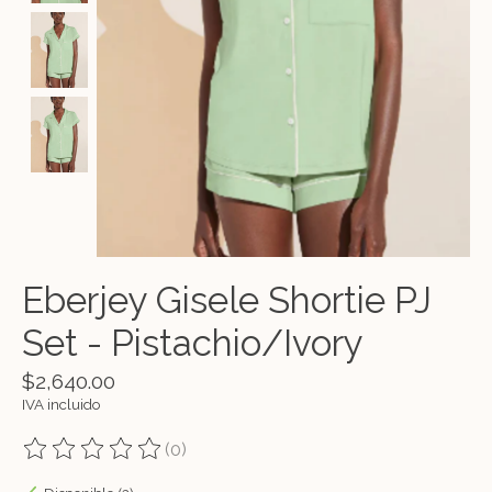
Eberjey Gisele Shortie PJ
Set - Pistachio/Ivory
$2,640.00
IVA incluido
(0)
The rating of this product is
0
out of 5