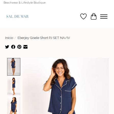
Beachwear & Lifestyle Boutique
Lista de deseos
Cesta
Inicio
/
Eberjey Gisele Short PJ SET NA/IV
Product image slideshow Items