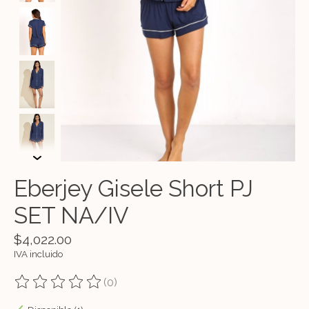
Eberjey Gisele Short PJ
SET NA/IV
$4,022.00
IVA incluido
(0)
The rating of this product is
0
out of 5