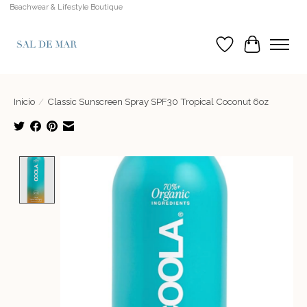
Beachwear & Lifestyle Boutique
Lista de deseos
Cesta
Inicio
/
Classic Sunscreen Spray SPF30 Tropical Coconut 6oz
Product image slideshow Items