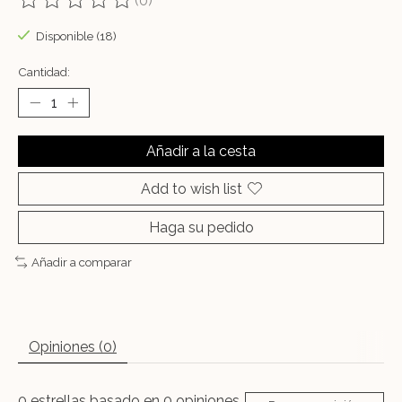
(0)
The rating of this product is
0
out of 5
Disponible (18)
Cantidad:
Añadir a la cesta
Add to wish list
Haga su pedido
Añadir a comparar
Opiniones (0)
0
estrellas basado en
0
opiniones