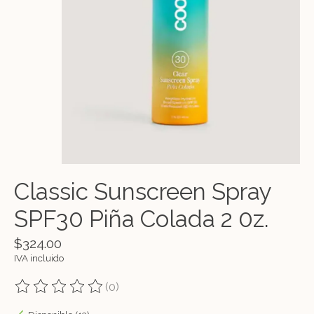
Classic Sunscreen Spray
SPF30 Piña Colada 2 0z.
$324.00
IVA incluido
(0)
The rating of this product is
0
out of 5