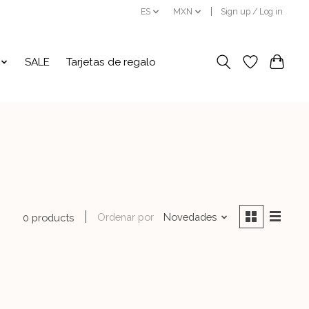
ES
MXN
Sign up / Log in
SALE
Tarjetas de regalo
Ordenar por
Novedades
0 products