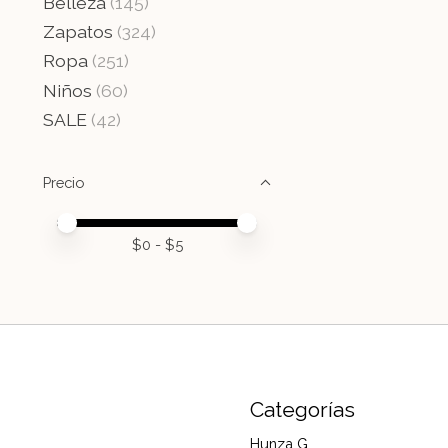
Belleza
(145)
Zapatos
(324)
Ropa
(251)
Niños
(60)
SALE
(42)
Precio
Price minimum value
Price maximum value
$
0
- $
5
Categorías
Hunza G