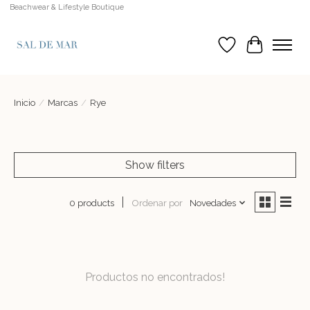
Beachwear & Lifestyle Boutique
Lista de deseos
Cesta
Inicio
/
Marcas
/
Rye
Show filters
Ordenar por
Novedades
0 products
Productos no encontrados!