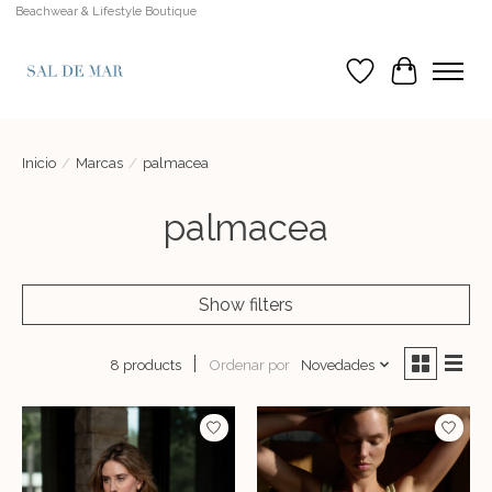
Beachwear & Lifestyle Boutique
Lista de deseos
Cesta
Inicio
/
Marcas
/
palmacea
palmacea
Show filters
Ordenar por
Novedades
8 products