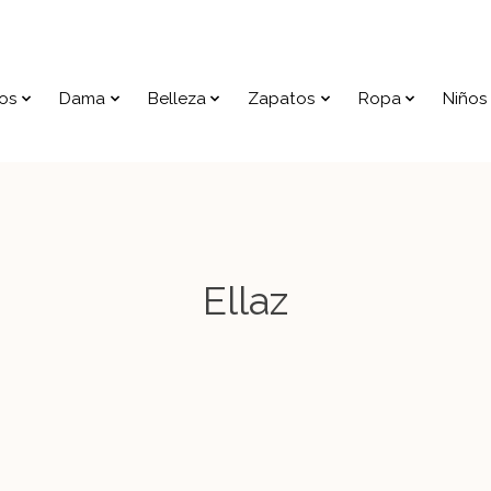
os
Dama
Belleza
Zapatos
Ropa
Niños
Ellaz