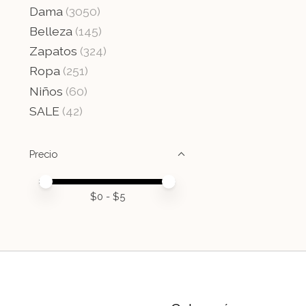
Dama
(3050)
Belleza
(145)
Zapatos
(324)
Ropa
(251)
Niños
(60)
SALE
(42)
Precio
Price minimum value
Price maximum value
$
0
- $
5