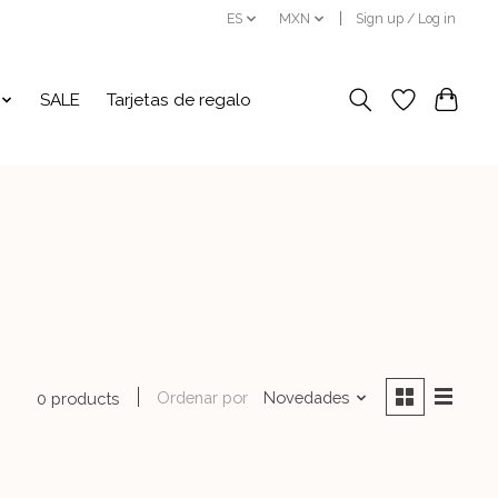
ES
MXN
Sign up / Log in
SALE
Tarjetas de regalo
Ordenar por
Novedades
0 products