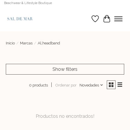
Beachwear & Lifestyle Boutique
Lista de deseos
Cesta
Inicio
/
Marcas
/
Al,headband
Show filters
Ordenar por
Novedades
0 products
Productos no encontrados!