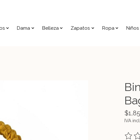
os
Dama
Belleza
Zapatos
Ropa
Niños
Bi
Ba
$1,8
IVA inc
The ra