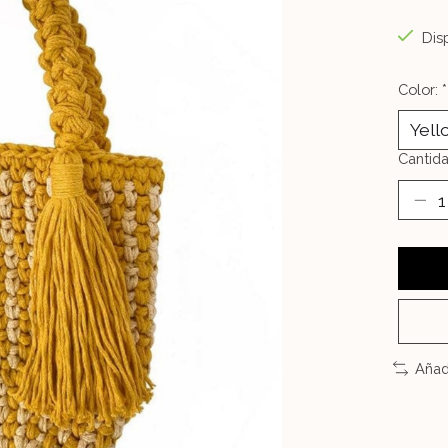
Disp
Color:
*
Cantida
Añad