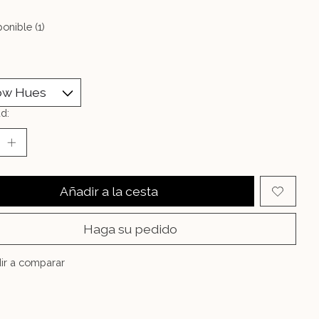
onible (1)
d:
Añadir a la cesta
Haga su pedido
ir a comparar