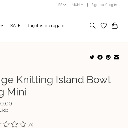
ES
MXN
Sign up / Log in
SALE
Tarjetas de regalo
nge Knitting Island Bowl
g Mini
50.00
luido
(0)
ting of this product is
0
out of 5