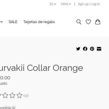
ES
MXN
Sign up / Log in
SALE
Tarjetas de regalo
urvakii Collar Orange
60.00
luido
(0)
ting of this product is
0
out of 5
onible (1)