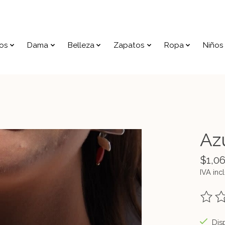
os
Dama
Belleza
Zapatos
Ropa
Niños
Az
$1,0
IVA inc
The ra
Disp