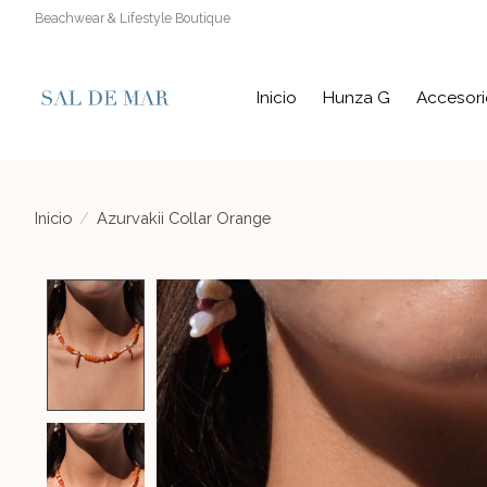
Beachwear & Lifestyle Boutique
Inicio
Hunza G
Accesori
Inicio
/
Azurvakii Collar Orange
Product image slideshow Items