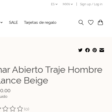
ES
MXN
Sign up / Log in
SALE
Tarjetas de regalo
ar Abierto Traje Hombre
lance Beige
00.00
luido
(0)
ting of this product is
0
out of 5