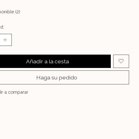
onible (2)
d:
Añadir a la cesta
Haga su pedido
ir a comparar