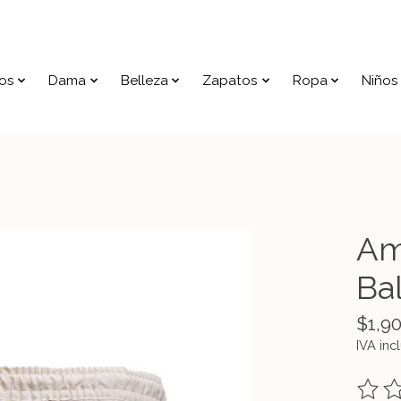
os
Dama
Belleza
Zapatos
Ropa
Niños
Am
Ba
$1,9
IVA inc
The ra