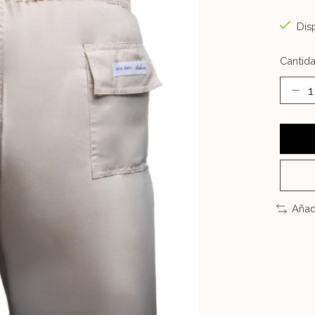
Disp
Cantida
Añad