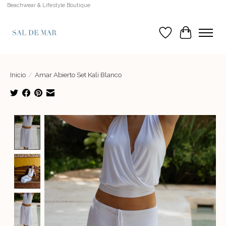
Beachwear & Lifestyle Boutique
Lista de deseos
Cesta
Inicio
/
Amar Abierto Set Kali Blanco
Product image slideshow Items