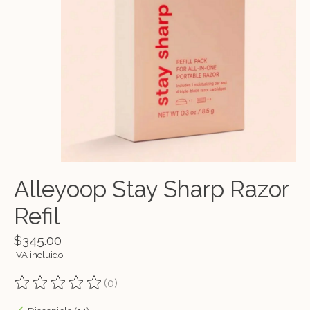
Alleyoop Stay Sharp Razor
Refil
$345.00
IVA incluido
(0)
The rating of this product is
0
out of 5